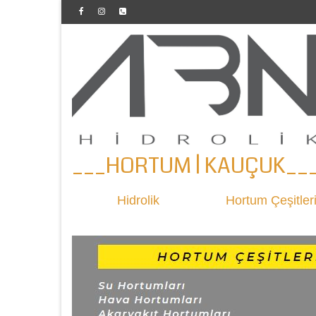
___HORTUM | KAUÇUK__
Hidrolik
Hortum Çeşitler