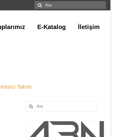
Şunu
ara:
plarımız
E-Katalog
İletişim
Kesici Takım
Şunu
ara: