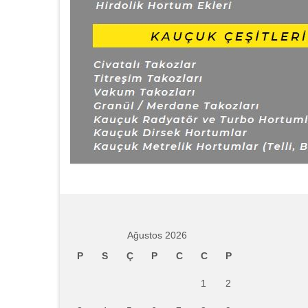
Ağustos 2026
P
S
Ç
P
C
C
P
1
2