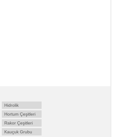
Hidrolik
Hortum Çeşitleri
Rakor Çeşitleri
Kauçuk Grubu